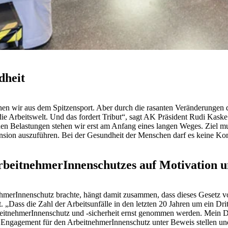
dheit
ennen wir aus dem Spitzensport. Aber durch die rasanten Veränderungen 
ie Arbeitswelt. Und das fordert Tribut“, sagt AK Präsident Rudi Kaske
n Belastungen stehen wir erst am Anfang eines langen Weges. Ziel mus
 Pension auszuführen. Bei der Gesundheit der Menschen darf es keine K
beitnehmerInnenschutzes auf Motivation und
nehmerInnenschutz brachte, hängt damit zusammen, dass dieses Gesetz v
 „Dass die Zahl der Arbeitsunfälle in den letzten 20 Jahren um ein Dritt
beitnehmerInnenschutz und -sicherheit ernst genommen werden. Mein D
hr Engagement für den ArbeitnehmerInnenschutz unter Beweis stellen un