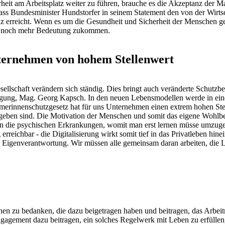
heit am Arbeitsplatz weiter zu führen, brauche es die Akzeptanz der 
 dass Bundesminister Hundstorfer in seinem Statement den von der Wirt
z erreicht. Wenn es um die Gesundheit und Sicherheit der Menschen geht
rie noch mehr Bedeutung zukommen.
ternehmen von hohem Stellenwert
schaft verändern sich ständig. Dies bringt auch veränderte Schutzbe
reinigung, Mag. Georg Kapsch. In den neuen Lebensmodellen werde in ei
erinnenschutzgesetz hat für uns Unternehmen einen extrem hohen Stel
gegeben sind. Die Motivation der Menschen und somit das eigene Wohlbe
n die psychischen Erkrankungen, womit man erst lernen müsse umzuge
g erreichbar - die Digitalisierung wirkt somit tief in das Privatleben h
 Eigenverantwortung. Wir müssen alle gemeinsam daran arbeiten, die 
jenen zu bedanken, die dazu beigetragen haben und beitragen, das Arbe
agement dazu beitragen, ein solches Regelwerk mit Leben zu erfüllen, 