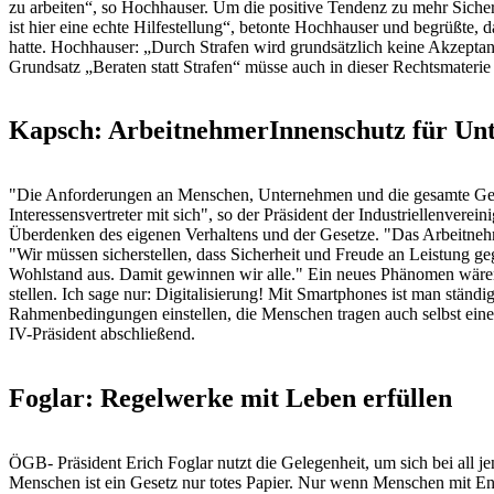
zu arbeiten“, so Hochhauser. Um die positive Tendenz zu mehr Sicher
ist hier eine echte Hilfestellung“, betonte Hochhauser und begrüßte,
hatte. Hochhauser: „Durch Strafen wird grundsätzlich keine Akzeptan
Grundsatz „Beraten statt Strafen“ müsse auch in dieser Rechtsmate
Kapsch: ArbeitnehmerInnenschutz für Un
"Die Anforderungen an Menschen, Unternehmen und die gesamte Gesell
Interessensvertreter mit sich", so der Präsident der Industriellenve
Überdenken des eigenen Verhaltens und der Gesetze. "Das Arbeitnehm
"Wir müssen sicherstellen, dass Sicherheit und Freude an Leistung 
Wohlstand aus. Damit gewinnen wir alle." Ein neues Phänomen wäre
stellen. Ich sage nur: Digitalisierung! Mit Smartphones ist man ständi
Rahmenbedingungen einstellen, die Menschen tragen auch selbst eine
IV-Präsident abschließend.
Foglar: Regelwerke mit Leben erfüllen
ÖGB- Präsident Erich Foglar nutzt die Gelegenheit, um sich bei all 
Menschen ist ein Gesetz nur totes Papier. Nur wenn Menschen mit Eng