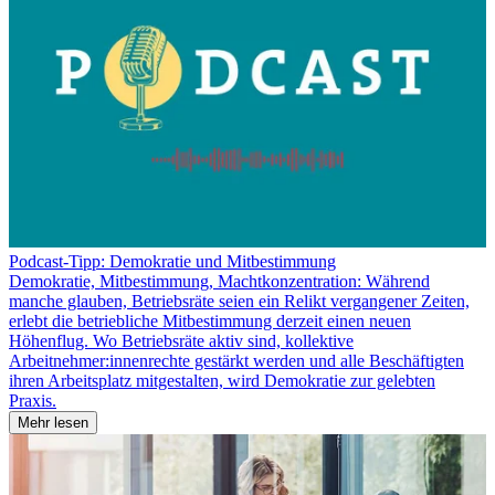
Podcast-Tipp: Demokratie und Mitbestimmung
Demokratie, Mitbestimmung, Machtkonzentration: Während
manche glauben, Betriebsräte seien ein Relikt vergangener Zeiten,
erlebt die betriebliche Mitbestimmung derzeit einen neuen
Höhenflug. Wo Betriebsräte aktiv sind, kollektive
Arbeitnehmer:innenrechte gestärkt werden und alle Beschäftigten
ihren Arbeitsplatz mitgestalten, wird Demokratie zur gelebten
Praxis.
Mehr lesen