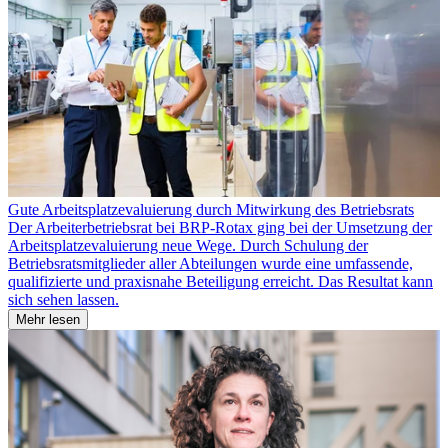
Gute Arbeitsplatzevaluierung durch Mitwirkung des Betriebsrats
Der Arbeiterbetriebsrat bei BRP-Rotax ging bei der Umsetzung der
Arbeitsplatzevaluierung neue Wege. Durch Schulung der
Betriebsratsmitglieder aller Abteilungen wurde eine umfassende,
qualifizierte und praxisnahe Beteiligung erreicht. Das Resultat kann
sich sehen lassen.
Mehr lesen