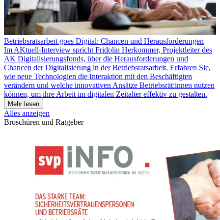
Betriebsratsarbeit goes Digital: Chancen und Herausforderungen
Im AKtuell-Interview spricht Fridolin Herkommer, Projektleiter des
AK Digitalisierungsfonds, über die Herausforderungen und
Chancen der Digitalisierung in der Betriebsratsarbeit. Erfahren Sie,
wie neue Technologien die Interaktion mit den Beschäftigten
verändern und welche innovativen Ansätze Betriebsrät:innen nutzen
können, um ihre Arbeit im digitalen Zeitalter effektiv zu gestalten.
Mehr lesen
Alles anzeigen
Broschüren und Ratgeber