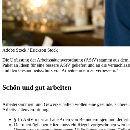
Adobe Stock / Erickson Stock
Die Urfassung der Arbeitsstättenverordnung (AStV) stammt aus dem J
Paket an Ideen für eine bessere AStV geliefert und an die vernachläs
und den Gesundheitsschutz von Arbeitnehmern zu verbessern.“
Schön und gut arbeiten
Arbeiterkammern und Gewerkschaften wollen eine gesunde, sichere un
Arbeitsstättenverordnung:
§ 15 AStV muss auf alle Arten von Behinderungen und der erford
Der unerträglichen Hitze muss ein Riegel vorgeschoben werde
Vorrang vor personenbezogenen Maßnahmen zu geben. Gelingt es 