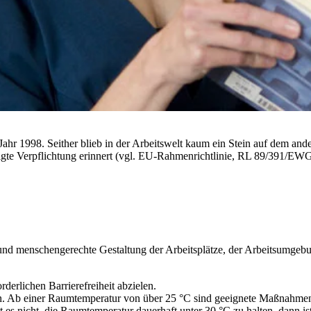
ahr 1998. Seither blieb in der Arbeitswelt kaum ein Stein auf dem a
sigte Verpflichtung erinnert (vgl. EU-Rahmenrichtlinie, RL 89/391/EWG)
d menschengerechte Gestaltung der Arbeitsplätze, der Arbeitsumgebung
erlichen Barrierefreiheit abzielen.
n. Ab einer Raumtemperatur von über 25 °C sind geeignete Maßnahmen
nicht, die Raumtemperatur dauerhaft unter 30 °C zu halten, dann ist d