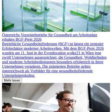
Österreichs Vorzeigebetriebe für Gesundheit am Arbeitsplatz
erhalten BGF-Preis 2026
Betriebliche Gesundheitsförderung (BGF) ist längst ein zentraler
Erfolgsfaktor moderner Arbeitswelten. Mit dem BGF-Preis 2026
wurden am 11. Juni in der Eventlocation wolke21 in Wien jene
zwölf Unternehmen ausgezeichnet, die Gesundheit, Wohlbefinden
und moderne Arbeitsbedingungen besonders erfolgreich in ihren
Unternehmen verankern. Die prämierten Betriebe gelten
österreichweit als Vorbilder für eine gesundheitsfördernde
Unternehmenskultur.
Mehr lesen