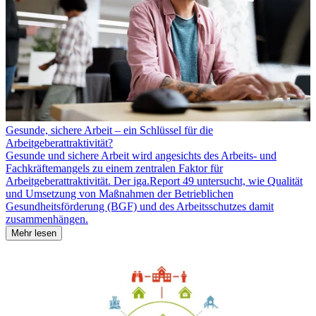
Gesunde, sichere Arbeit – ein Schlüssel für die
Arbeitgeberattraktivität?
Gesunde und sichere Arbeit wird angesichts des Arbeits- und
Fachkräftemangels zu einem zentralen Faktor für
Arbeitgeberattraktivität. Der iga.Report 49 untersucht, wie Qualität
und Umsetzung von Maßnahmen der Betrieblichen
Gesundheitsförderung (BGF) und des Arbeitsschutzes damit
zusammenhängen.
Mehr lesen