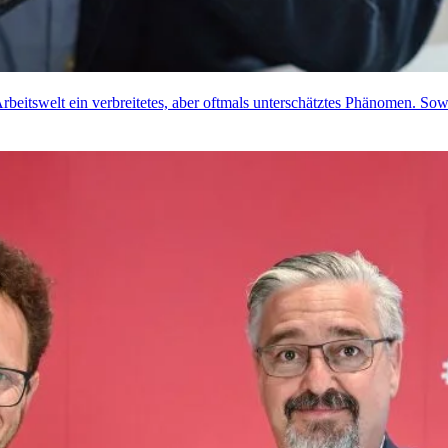
 Arbeitswelt ein verbreitetes, aber oftmals unterschätztes Phänomen. So