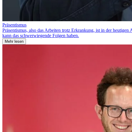
Präsentismus
Präsentismus, also das Arbeiten trotz Erkrankung, ist in der heutigen
kann das schwerwiegende Folgen haben.
Mehr lesen