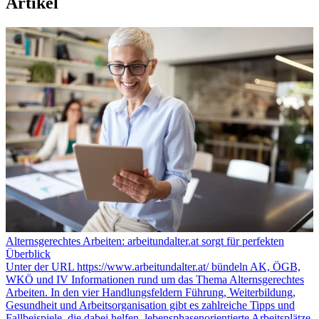
Artikel
Alternsgerechtes Arbeiten: arbeitundalter.at sorgt für perfekten
Überblick
Unter der URL https://www.arbeitundalter.at/ bündeln AK, ÖGB,
WKÖ und IV Informationen rund um das Thema Alternsgerechtes
Arbeiten. In den vier Handlungsfeldern Führung, Weiterbildung,
Gesundheit und Arbeitsorganisation gibt es zahlreiche Tipps und
Fallbeispiele, die dabei helfen, lebensphasenorientierte Arbeitsplätze