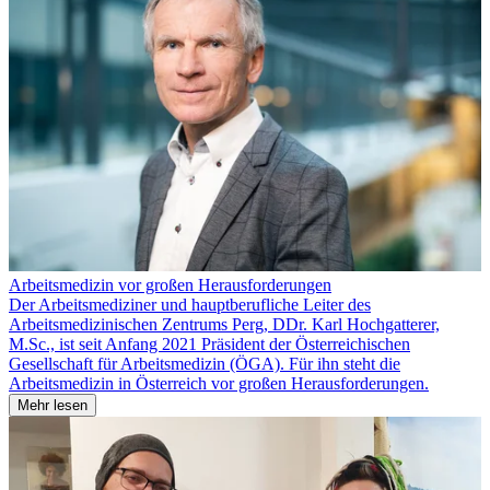
Arbeitsmedizin vor großen Herausforderungen
Der Arbeitsmediziner und hauptberufliche Leiter des
Arbeitsmedizinischen Zentrums Perg, DDr. Karl Hochgatterer,
M.Sc., ist seit Anfang 2021 Präsident der Österreichischen
Gesellschaft für Arbeitsmedizin (ÖGA). Für ihn steht die
Arbeitsmedizin in Österreich vor großen Herausforderungen.
Mehr lesen