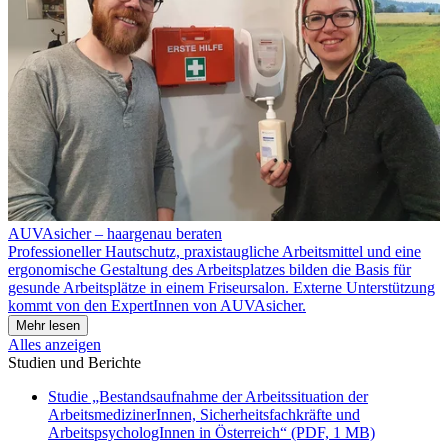
AUVAsicher – haargenau beraten
Professioneller Hautschutz, praxistaugliche Arbeitsmittel und eine
ergonomische Gestaltung des Arbeitsplatzes bilden die Basis für
gesunde Arbeitsplätze in einem Friseursalon. Externe Unterstützung
kommt von den ExpertInnen von AUVAsicher.
Mehr lesen
Alles anzeigen
Studien und Berichte
Studie „Bestandsaufnahme der Arbeitssituation der
ArbeitsmedizinerInnen, Sicherheitsfachkräfte und
ArbeitspsychologInnen in Österreich“ (PDF, 1 MB)