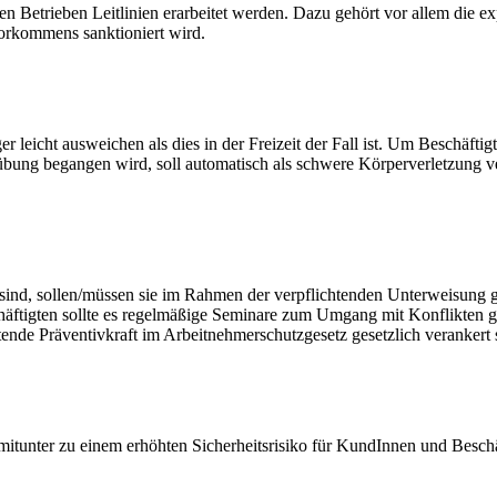
Betrieben Leitlinien erarbeitet werden. Dazu gehört vor allem die exp
Vorkommens sanktioniert wird.
eicht ausweichen als dies in der Freizeit der Fall ist. Um Beschäftigt
ung begangen wird, soll automatisch als schwere Körperverletzung ver
 sind, sollen/müssen sie im Rahmen der verpflichtenden Unterweisung
häftigten sollte es regelmäßige Seminare zum Umgang mit Konflikten g
htende Präventivkraft im Arbeitnehmerschutzgesetz gesetzlich verankert 
 mitunter zu einem erhöhten Sicherheitsrisiko für KundInnen und Beschä