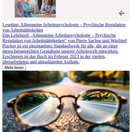
Lesetipp: Allgemeine Arbeitspsychologie – Psychische Regulation
von Arbeitstätigkeiten
Das Lehrbuch „Allgemeine Arbeitspsychologie – Psychische
Regulation von Arbeitstätigkeiten“ von Pierre Sachse und Winfried
Hacker ist ein einzigartiges Standardwerk für alle, die an einer
menschengerechten Gestaltung unserer Arbeitswelt mitwirken.
Erschienen ist das Buch im Februar 2023 in der vierten,
überarbeiteten und aktualisierten Auflage.
Mehr lesen