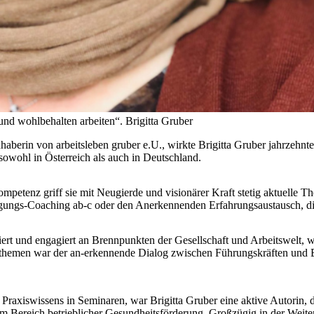
 und wohlbehalten arbeiten“.
Brigitta Gruber
aberin von arbeitsleben gruber e.U., wirkte Brigitta Gruber jahrzehntel
sowohl in Österreich als auch in Deutschland.
mpetenz griff sie mit Neugierde und visionärer Kraft stetig aktuelle T
ungs-Coaching ab-c oder den Anerkennenden Erfahrungsaustausch, die
siert und engagiert an Brennpunkten der Gesellschaft und Arbeitswelt, w
sthemen war der an-erkennende Dialog zwischen Führungskräften und Besc
 Praxiswissens in Seminaren, war Brigitta Gruber eine aktive Autorin, d
m Bereich betrieblicher Gesundheitsförderung. Großzügig in der Weiter