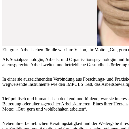
Ein gutes Arbeitsleben für alle war ihre Vision, ihr Motto: „Gut, gern
Als Sozialpsychologin, Arbeits- und Organisationspsychologin und Inh
alternsgerechte Arbeitswelten und betriebliche Gesundheitsförderung 
In einer sie auszeichnenden Verbindung aus Forschungs- und Praxisko
wegweisende Instrumente wie den IMPULS-Test, das Arbeitsbewältig
Tief politisch und humanistisch denkend und fühlend, war sie interes
Betreuung oder alternsgerechter Arbeitskarrieren. Eines ihrer Herzen
Motto: „Gut, gern und wohlbehalten arbeiten“.
Neben ihrer betrieblichen Beratungstätigkeit und der Weitergabe ihres
der Fortbildung von Arbeits- und Organisationspsycholog:innen und i