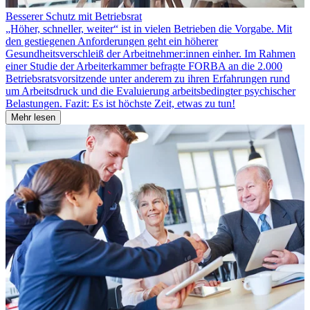
Besserer Schutz mit Betriebsrat
„Höher, schneller, weiter“ ist in vielen Betrieben die Vorgabe. Mit
den gestiegenen Anforderungen geht ein höherer
Gesundheitsverschleiß der Arbeitnehmer:innen einher. Im Rahmen
einer Studie der Arbeiterkammer befragte FORBA an die 2.000
Betriebsratsvorsitzende unter anderem zu ihren Erfahrungen rund
um Arbeitsdruck und die Evaluierung arbeitsbedingter psychischer
Belastungen. Fazit: Es ist höchste Zeit, etwas zu tun!
Mehr lesen