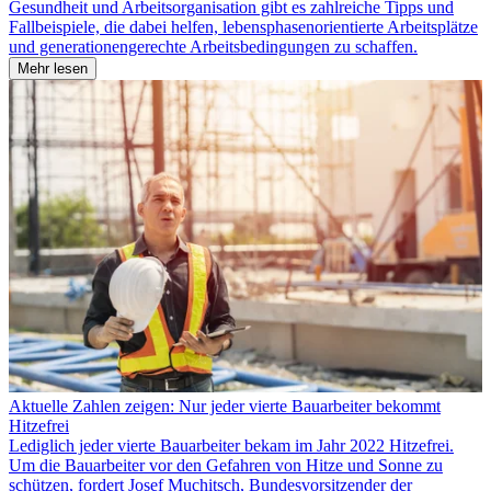
Gesundheit und Arbeitsorganisation gibt es zahlreiche Tipps und
Fallbeispiele, die dabei helfen, lebensphasenorientierte Arbeitsplätze
und generationengerechte Arbeitsbedingungen zu schaffen.
Mehr lesen
Aktuelle Zahlen zeigen: Nur jeder vierte Bauarbeiter bekommt
Hitzefrei
Lediglich jeder vierte Bauarbeiter bekam im Jahr 2022 Hitzefrei.
Um die Bauarbeiter vor den Gefahren von Hitze und Sonne zu
schützen, fordert Josef Muchitsch, Bundesvorsitzender der