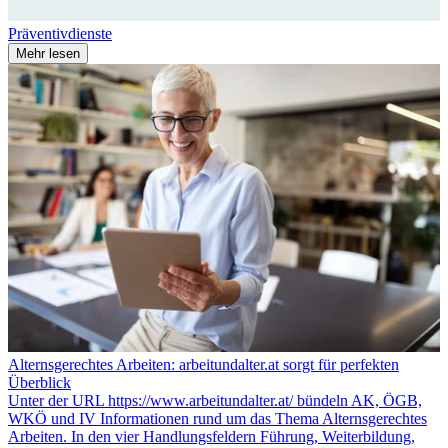
Präventivdienste
Mehr lesen
Alternsgerechtes Arbeiten: arbeitundalter.at sorgt für perfekten
Überblick
Unter der URL https://www.arbeitundalter.at/ bündeln AK, ÖGB,
WKÖ und IV Informationen rund um das Thema Alternsgerechtes
Arbeiten. In den vier Handlungsfeldern Führung, Weiterbildung,