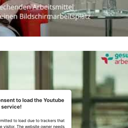
nsent to load the Youtube
service!
rmitted to load due to trackers that
he visitor. The website owner needs