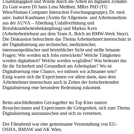
Unabhängigkeit und Würde durch die Arbeit im digitalen Zeitalter.
Zu Gast waren DI Janis Lena Meißner, MRes PhD (TU
Wien/Human-Computer Interaction Forschungsgruppe), Dr. med.
univ. Isabel Kaufmann (Ärztin für Allgemein- und Arbeitsmedizin
aus der AUVA – Abteilung Unfallverhütung und
Berufskrankheitenbekämpfung) und Markus Kern
(Arbeiterbetriebsrat aus dem Team A. Brich im BMW-Werk Steyr).
Die Diskussion beleuchtete das Thema Arbeitnehmer:innenschutz in
der Digitalisierung aus technischer, medizinischer,
interessenpolitischer und betrieblicher Sicht und stellte brisante
Fragen: Wie werden sich Jobs entwickeln? Welche Tätigkeiten
werden digitalisiert? Welche werden wegfallen? Was bedeutet das
für die Sicherheit und Gesundheit am Arbeitsplatz? Wo ist
Digitalisierung eine Chance, wo müssen wir achtsamer sein?
Einig waren sich die Expert:innen vor allem darin, dass dem
Arbeitnehmer:innenschutz auch in Zeiten der fortschreitenden
Digitalisierung eine besondere Bedeutung zukommt.
Beim anschließenden Get-together im Top Kino nutzen
Besucher:innen und Expert:innen die Gelegenheit, sich zum Thema
Digitalisierung auszutauschen und sich zu vernetzen.
Der Filmabend war eine gemeinsame Veranstaltung von EU-
OSHA, BMAW und AK Wien.