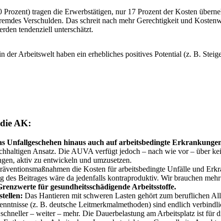
 Prozent) tragen die Erwerbstätigen, nur 17 Prozent der Kosten übern
fremdes Verschulden. Das schreit nach mehr Gerechtigkeit und Kostenwah
erden tendenziell unterschätzt.
er Arbeitswelt haben ein erhebliches positives Potential (z. B. Steige
 die AK:
 Unfallgeschehen hinaus auch auf arbeitsbedingte Erkrankunge
chhaltigen Ansatz. Die AUVA verfügt jedoch – nach wie vor – über kei
ngen, aktiv zu entwickeln und umzusetzen.
äventionsmaßnahmen die Kosten für arbeitsbedingte Unfälle und Erkr
 des Beitrages wäre da jedenfalls kontraproduktiv. Wir brauchen mehr M
Grenzwerte für gesundheitsschädigende Arbeitsstoffe.
tellen:
Das Hantieren mit schweren Lasten gehört zum beruflichen Allt
kenntnisse (z. B. deutsche Leitmerkmalmethoden) sind endlich verbind
chneller – weiter – mehr. Die Dauerbelastung am Arbeitsplatz ist für 