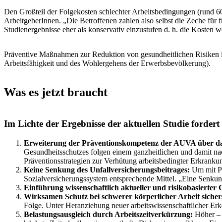
Den Großteil der Folgekosten schlechter Arbeitsbedingungen (rund 60
ArbeitgeberInnen. „Die Betroffenen zahlen also selbst die Zeche für 
Studienergebnisse eher als konservativ einzustufen d. h. die Kosten w
Präventive Maßnahmen zur Reduktion von gesundheitlichen Risiken in d
Arbeitsfähigkeit und des Wohlergehens der Erwerbsbevölkerung).
Was es jetzt braucht
Im Lichte der Ergebnisse der aktuellen Studie fordert
Erweiterung der Präventionskompetenz der AUVA über das
Gesundheitsschutzes folgen einem ganzheitlichen und damit na
Präventionsstrategien zur Verhütung arbeitsbedingter Erkranku
Keine Senkung des Unfallversicherungsbeitrages:
Um mit Pr
Sozialversicherungssystem entsprechende Mittel. „Eine Senkung
Einführung wissenschaftlich aktueller und risikobasierter 
Wirksamen Schutz bei schwerer körperlicher Arbeit sichers
Folge. Unter Heranziehung neuer arbeitswissenschaftlicher Er
Belastungsausgleich durch Arbeitszeitverkürzung:
Höher – s