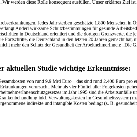
Wir werden diese Rolle konsequent ausfüllen. Unser erklärtes Ziel ist,
Krebserkrankungen. Jedes Jahr sterben geschätzte 1.800 Menschen in Ös
 verlangt Anderl wirksame Schutzbestimmungen für gesunde Arbeitsbedi
ortschritten in Deutschland orientiert und die dortigen Grenzwerte, di
 die Fortschritte, die Deutschland in den letzten 20 Jahren gemacht hat,
n nicht mehr den Schutz der Gesundheit der ArbeitnehmerInnen: „Die G
r aktuellen Studie wichtige Erkenntnisse:
Gesamtkosten von rund 9,9 Mrd Euro – das sind rund 2.400 Euro pro er
rkrankungen verursacht. Mehr als vier Fünftel aller Folgekosten gehen
ArbeitnehmerInnenschutzgesetzes im Jahr 1995 sind die Arbeitsunfälle u
r Krankenbehandlung inkl. Verwaltungskosten im Gesundheitssystem) ma
genommene indirekte und intangible Kosten bedingt (z. B. gesundheitli