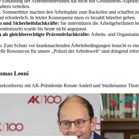
e Entlastung der ArbeitnehmerInnen hat nicht nur Gesundheits-Aspekte, 
ltern verteilen.
 Sommerhitze machen den Arbeitsplatz zum Backofen und schaffen zu
 erforderlich. In letzter Konsequenz muss es bezahlt hitzefrei geben.
 und Sicherheitsfachkräfte:
Sie unterstützen die ArbeitgeberInnen be
entionszeit) wurde bis heute nicht angepasst.
als gleichberechtigte Präventivfachkräfte:
Arbeits- und Organisatio
n:
Zum Schutz vor krankmachenden Arbeitsbedingungen braucht es eine 
elle Ressourcen für unsere „Polizei der Arbeitswelt“ sind dringend erf
homas Leoni
ekonferenz mit AK-Präsidentin Renate Anderl und Studienautor Thom