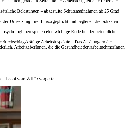
es ist auch gerade in Zeiten hoher Arbeitslosigkeit eine Frage der
sätzliche Belastungen – abgestufte Schutzmaßnahmen ab 25 Grad
i der Umsetzung ihrer Fürsorgepflicht und begleiten die radikalen
npsychologinnen spielen eine wichtige Rolle bei der betrieblichen
durchschlagskräftige Arbeitsinspektion. Das Aushungern der
orderlich. ArbeitgeberInnen, die die Gesundheit der ArbeitnehmerInnen
as Leoni vom WIFO vorgestellt.