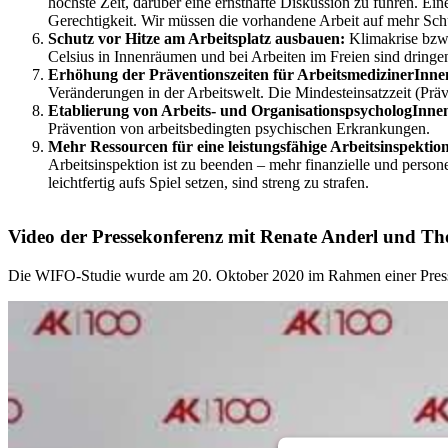
höchste Zeit, darüber eine ernsthafte Diskussion zu führen. Ein
Gerechtigkeit. Wir müssen die vorhandene Arbeit auf mehr Schu
Schutz vor Hitze am Arbeitsplatz ausbauen:
Klimakrise bzw.
Celsius in Innenräumen und bei Arbeiten im Freien sind dringend
Erhöhung der Präventionszeiten für ArbeitsmedizinerInnen
Veränderungen in der Arbeitswelt. Die Mindesteinsatzzeit (Präv
Etablierung von Arbeits- und OrganisationspsychologInnen 
Prävention von arbeitsbedingten psychischen Erkrankungen.
Mehr Ressourcen für eine leistungsfähige Arbeitsinspektio
Arbeitsinspektion ist zu beenden – mehr finanzielle und person
leichtfertig aufs Spiel setzen, sind streng zu strafen.
Video der Pressekonferenz mit Renate Anderl und T
Die WIFO-Studie wurde am 20. Oktober 2020 im Rahmen einer Press