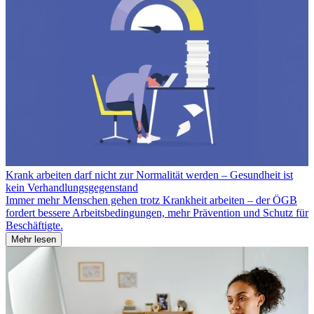
Krank arbeiten darf nicht zur Normalität werden – Gesundheit ist
kein Verhandlungsgegenstand
Immer mehr Menschen gehen trotz Krankheit arbeiten – der ÖGB
fordert bessere Arbeitsbedingungen, mehr Prävention und Schutz für
Beschäftigte.
Mehr lesen