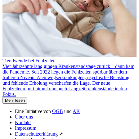
Trendwende bei Fehlzeiten
Vier Jahrzehnte lang gingen Krankenstandstage zurück – dann kam
die Pandemie. Seit 2022 liegen die Fehlzeiten spürbar über dem
früheren Niveau. Atemwegserkrankungen, psychische Belastung
und fehlende Erholung verschärfen die Lage. Der neue
Fehlzeitenreport nimmt nun auch Langzeitkrankenstände in den
Fokus.
Mehr lesen
Eine Initiative von
ÖGB
und
AK
Über uns
Kontakt
Impressum
Datenschutzerklärung
↗