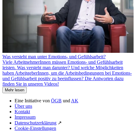
Was versteht man unter Emotions- und Gefühlsarbeit?
Viele ArbeitnehmerInnen müssen Emotions- und Gefühlsarbeit
leisten. Was versteht man darunter? Und welche Möglichkeiten
haben ArbeitgeberInnen, um die Arbeitsbedingungen bei Emotions-
und Gefühlsarbeit positiv zu beeinflussen? Die Antworten dazu
finden Sie in unseren Videos!
Mehr lesen
Eine Initiative von
ÖGB
und
AK
Über uns
Kontakt
Impressum
Datenschutzerklärung
↗
Cookie-Einstellungen