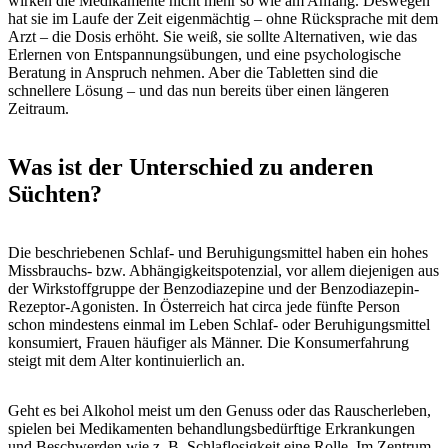
wirken die Medikamente nicht mehr so wie am Anfang. Deswegen
hat sie im Laufe der Zeit eigenmächtig – ohne Rücksprache mit dem
Arzt – die Dosis erhöht. Sie weiß, sie sollte Alternativen, wie das
Erlernen von Entspannungsübungen, und eine psychologische
Beratung in Anspruch nehmen. Aber die Tabletten sind die
schnellere Lösung – und das nun bereits über einen längeren
Zeitraum.
Was ist der Unterschied zu anderen
Süchten?
Die beschriebenen Schlaf- und Beruhigungsmittel haben ein hohes
Missbrauchs- bzw. Abhängigkeitspotenzial, vor allem diejenigen aus
der Wirkstoffgruppe der Benzodiazepine und der Benzodiazepin-
Rezeptor-Agonisten. In Österreich hat circa jede fünfte Person
schon mindestens einmal im Leben Schlaf- oder Beruhigungsmittel
konsumiert, Frauen häufiger als Männer. Die Konsumerfahrung
steigt mit dem Alter kontinuierlich an.
Geht es bei Alkohol meist um den Genuss oder das Rauscherleben,
spielen bei Medikamenten behandlungsbedürftige Erkrankungen
und Beschwerden wie z. B. Schlaflosigkeit eine Rolle. Im Zentrum