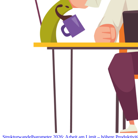
Strukturwandelbarometer 2026: Arbeit am Limit – höhere Produktivitä