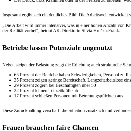
Der Druck, trotz Krankheit oder in der Freizeit zu arbeiten, wä
Insgesamt ergibt sich ein deutliches Bild: Die Arbeitswelt entwickelt s
„Die Arbeit wird immer intensiver, was in einer hohen Anzahl von Kra
der Realität vorbei“, betont AK-Direktorin Silvia Hruška-Frank.
Betriebe lassen Potenziale ungenutzt
Neben steigender Belastung zeigt die Erhebung auch strukturelle Sc
63 Prozent der Betriebe haben Schwierigkeiten, Personal zu fi
35 Prozent zeigen geringe Bereitschaft, Langzeitarbeitslose einz
29 Prozent zögern bei Beschäftigten über 50
22 Prozent lehnen Teilzeitkräfte ab
17 Prozent schließen Personen mit Betreuungspflichten aus
Diese Zurückhaltung verschärft die Situation zusätzlich und verhinde
Frauen brauchen faire Chancen