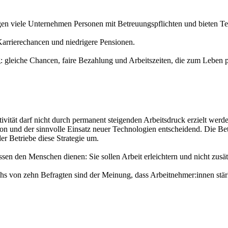
gen viele Unternehmen Personen mit Betreuungspflichten und bieten Teil
Karrierechancen und niedrigere Pensionen.
lung: gleiche Chancen, faire Bezahlung und Arbeitszeiten, die zum Leben 
tät darf nicht durch permanent steigenden Arbeitsdruck erzielt werde
tion und der sinnvolle Einsatz neuer Technologien entscheidend. Die Bet
der Betriebe diese Strategie um.
ssen den Menschen dienen: Sie sollen Arbeit erleichtern und nicht zusä
Sechs von zehn Befragten sind der Meinung, dass Arbeitnehmer:innen stä