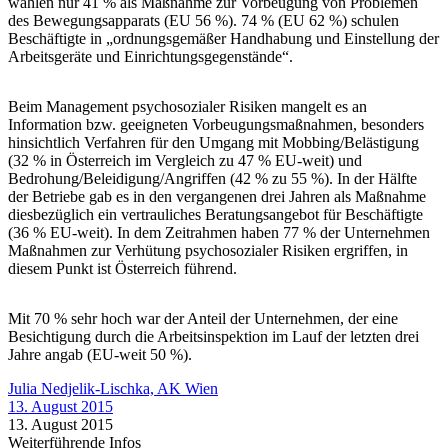
wählen nur 41 % als Maßnahme zur Vorbeugung von Problemen
des Bewegungsapparats (EU 56 %). 74 % (EU 62 %) schulen
Beschäftigte in „ordnungsgemäßer Handhabung und Einstellung der
Arbeitsgeräte und Einrichtungsgegenstände“.
Beim Management psychosozialer Risiken mangelt es an
Information bzw. geeigneten Vorbeugungsmaßnahmen, besonders
hinsichtlich Verfahren für den Umgang mit Mobbing/Belästigung
(32 % in Österreich im Vergleich zu 47 % EU-weit) und
Bedrohung/Beleidigung/Angriffen (42 % zu 55 %). In der Hälfte
der Betriebe gab es in den vergangenen drei Jahren als Maßnahme
diesbezüglich ein vertrauliches Beratungsangebot für Beschäftigte
(36 % EU-weit). In dem Zeitrahmen haben 77 % der Unternehmen
Maßnahmen zur Verhütung psychosozialer Risiken ergriffen, in
diesem Punkt ist Österreich führend.
Mit 70 % sehr hoch war der Anteil der Unternehmen, der eine
Besichtigung durch die Arbeitsinspektion im Lauf der letzten drei
Jahre angab (EU-weit 50 %).
Julia Nedjelik-Lischka, AK Wien
13. August 2015
13. August 2015
Weiterführende Infos