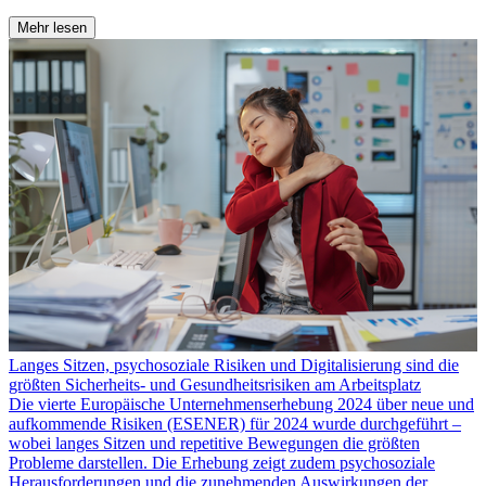
Mehr lesen
Langes Sitzen, psychosoziale Risiken und Digitalisierung sind die
größten Sicherheits- und Gesundheitsrisiken am Arbeitsplatz
Die vierte Europäische Unternehmenserhebung 2024 über neue und
aufkommende Risiken (ESENER) für 2024 wurde durchgeführt –
wobei langes Sitzen und repetitive Bewegungen die größten
Probleme darstellen. Die Erhebung zeigt zudem psychosoziale
Herausforderungen und die zunehmenden Auswirkungen der