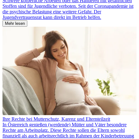
Schwere körperliche Arbeiten oder das Hantieren mit gefährlichen
Stoffen sind für Jugendliche verboten. Seit der Coronapandemie ist
die psychische Belastung eine weitere Gefahr. Der
Jugendvertrauensrat kann direkt im Betrieb helfen.
Mehr lesen
Ihre Rechte bei Mutterschutz, Karenz und Elternteilzeit
In Österreich genießen (werdende) Mütter und Väter besondere
Rechte am Arbeitsplatz. Diese Rechte sollen die Eltern sowohl
finanziell als auch arbeitsrechtlich im Rahmen der Kinderbetreuung