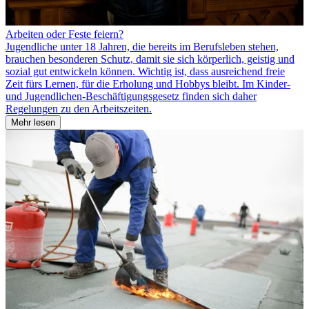
Arbeiten oder Feste feiern?
Jugendliche unter 18 Jahren, die bereits im Berufsleben stehen,
brauchen besonderen Schutz, damit sie sich körperlich, geistig und
sozial gut entwickeln können. Wichtig ist, dass ausreichend freie
Zeit fürs Lernen, für die Erholung und Hobbys bleibt. Im Kinder-
und Jugendlichen-Beschäftigungsgesetz finden sich daher
Regelungen zu den Arbeitszeiten.
Mehr lesen