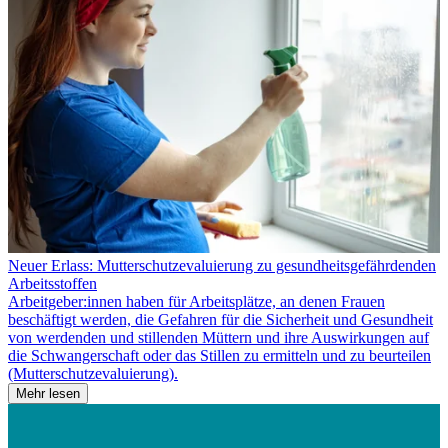
Neuer Erlass: Mutterschutzevaluierung zu gesundheitsgefährdenden
Arbeitsstoffen
Arbeitgeber:innen haben für Arbeitsplätze, an denen Frauen
beschäftigt werden, die Gefahren für die Sicherheit und Gesundheit
von werdenden und stillenden Müttern und ihre Auswirkungen auf
die Schwangerschaft oder das Stillen zu ermitteln und zu beurteilen
(Mutterschutzevaluierung).
Mehr lesen