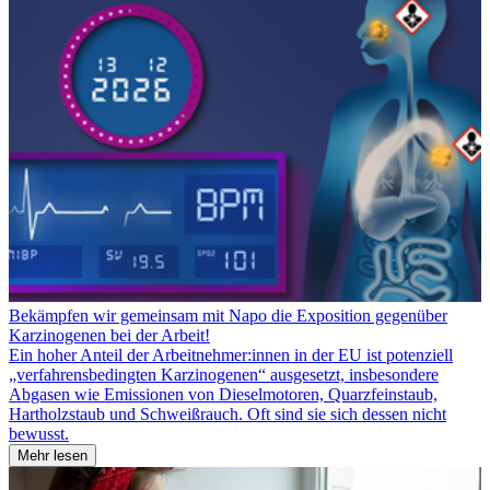
Bekämpfen wir gemeinsam mit Napo die Exposition gegenüber
Karzinogenen bei der Arbeit!
Ein hoher Anteil der Arbeitnehmer:innen in der EU ist potenziell
„verfahrensbedingten Karzinogenen“ ausgesetzt, insbesondere
Abgasen wie Emissionen von Dieselmotoren, Quarzfeinstaub,
Hartholzstaub und Schweißrauch. Oft sind sie sich dessen nicht
bewusst.
Mehr lesen