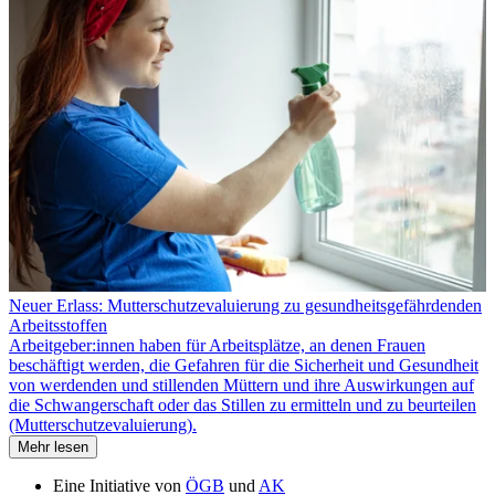
Neuer Erlass: Mutterschutzevaluierung zu gesundheitsgefährdenden
Arbeitsstoffen
Arbeitgeber:innen haben für Arbeitsplätze, an denen Frauen
beschäftigt werden, die Gefahren für die Sicherheit und Gesundheit
von werdenden und stillenden Müttern und ihre Auswirkungen auf
die Schwangerschaft oder das Stillen zu ermitteln und zu beurteilen
(Mutterschutzevaluierung).
Mehr lesen
Eine Initiative von
ÖGB
und
AK