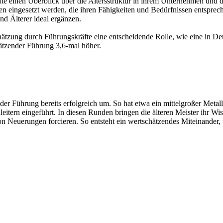
 einen Überblick über die Altersstruktur in ihrem Unternehmen und die
en eingesetzt werden, die ihren Fähigkeiten und Bedürfnissen entsprec
nd Älterer ideal ergänzen.
chätzung durch Führungskräfte eine entscheidende Rolle, wie eine in De
hätzender Führung 3,6-mal höher.
r Führung bereits erfolgreich um. So hat etwa ein mittelgroßer Metall
eitern eingeführt. In diesen Runden bringen die älteren Meister ihr W
n Neuerungen forcieren. So entsteht ein wertschätzendes Miteinander,