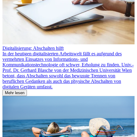
Digitalisierung: Abschalten hilft
In der heutigen digitalisierten Arbeitswelt fällt es aufgrund des
vermehrten Einsatzes von Informations- und
Kommunikationstechnologie oft schwer, Erholung zu finden. Univ.-
Prof. Dr. Gerhard Blasche von der Medizinischen Universität Wien
betont, dass Abschalten sowohl das bewusste Trennen von
beruflichen Gedanken als auch das physische Abschalten von
digitalen Geräten umfasst.
Mehr lesen