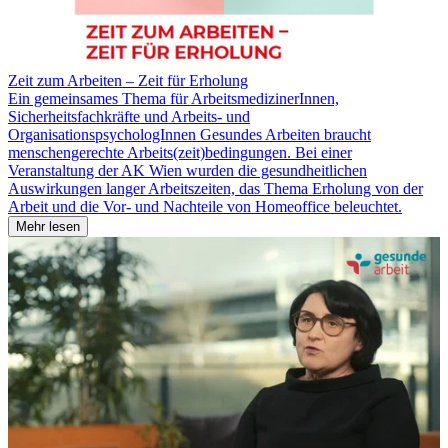
Zeit zum Arbeiten – Zeit für Erholung
Ein gemeinsames Thema für ArbeitsmedizinerInnen,
Sicherheitsfachkräfte und Arbeits- und
OrganisationspsychologInnen Gesundes Arbeiten braucht
menschengerechte Arbeits(zeit)bedingungen. Bei einer
Veranstaltung der AK Wien wurden die gesundheitlichen
Auswirkungen langer Arbeitszeiten, das Thema Erholung von der
Arbeit und die Vor- und Nachteile von Homeoffice beleuchtet.
Mehr lesen