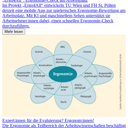
„Ergo4All“: Ergonomie-Check am Arbeitsplatz
Im Projekt „Ergo4All“ entwickeln TU Wien und FH St. Pölten
derzeit eine mobile App zur spielerischen Ergonomie-Bewertung am
Arbeitsplatz. Mit KI und maschinellem Sehen unterstützt sie
Arbeitnehmer:innen dabei, einen schnellen Ergonomie-Check
durchzuführen.
Mehr lesen
Expert:innen für die Evaluierung? Ergonom:innen!
Die Ergonomie als Teilbereich der Arbeitswissenschaften beschäftigt