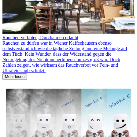
Rauchen verboten, Durchatmen erlaubt
Rauchen zu dürfen war in Wiener Kaffeehäusern ebenso
selbstverständlich wie die tägliche Zeitung und eine Melange auf
dem Tisch. Kein Wunder, dass der Widerstand gegen die
Neuregelung des NichtraucherInnenschutzes groß war. Doch
Zahlen zeigen, wie wirksam das Rauchverbot vor Fein- und
Ultrafeinstaub schützt.
Mehr lesen