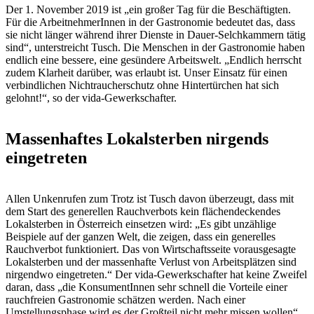
Der 1. November 2019 ist „ein großer Tag für die Beschäftigten.
Für die ArbeitnehmerInnen in der Gastronomie bedeutet das, dass
sie nicht länger während ihrer Dienste in Dauer-Selchkammern tätig
sind“, unterstreicht Tusch. Die Menschen in der Gastronomie haben
endlich eine bessere, eine gesündere Arbeitswelt. „Endlich herrscht
zudem Klarheit darüber, was erlaubt ist. Unser Einsatz für einen
verbindlichen Nichtraucherschutz ohne Hintertürchen hat sich
gelohnt!“, so der vida-Gewerkschafter.
Massenhaftes Lokalsterben nirgends
eingetreten
Allen Unkenrufen zum Trotz ist Tusch davon überzeugt, dass mit
dem Start des generellen Rauchverbots kein flächendeckendes
Lokalsterben in Österreich einsetzen wird: „Es gibt unzählige
Beispiele auf der ganzen Welt, die zeigen, dass ein generelles
Rauchverbot funktioniert. Das von Wirtschaftsseite vorausgesagte
Lokalsterben und der massenhafte Verlust von Arbeitsplätzen sind
nirgendwo eingetreten.“ Der vida-Gewerkschafter hat keine Zweifel
daran, dass „die KonsumentInnen sehr schnell die Vorteile einer
rauchfreien Gastronomie schätzen werden. Nach einer
Umstellungsphase wird es der Großteil nicht mehr missen wollen“.