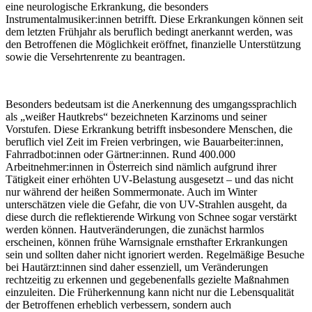
eine neurologische Erkrankung, die besonders
Instrumentalmusiker:innen betrifft. Diese Erkrankungen können seit
dem letzten Frühjahr als beruflich bedingt anerkannt werden, was
den Betroffenen die Möglichkeit eröffnet, finanzielle Unterstützung
sowie die Versehrtenrente zu beantragen.
Besonders bedeutsam ist die Anerkennung des umgangssprachlich
als „weißer Hautkrebs“ bezeichneten Karzinoms und seiner
Vorstufen. Diese Erkrankung betrifft insbesondere Menschen, die
beruflich viel Zeit im Freien verbringen, wie Bauarbeiter:innen,
Fahrradbot:innen oder Gärtner:innen. Rund 400.000
Arbeitnehmer:innen in Österreich sind nämlich aufgrund ihrer
Tätigkeit einer erhöhten UV-Belastung ausgesetzt – und das nicht
nur während der heißen Sommermonate. Auch im Winter
unterschätzen viele die Gefahr, die von UV-Strahlen ausgeht, da
diese durch die reflektierende Wirkung von Schnee sogar verstärkt
werden können. Hautveränderungen, die zunächst harmlos
erscheinen, können frühe Warnsignale ernsthafter Erkrankungen
sein und sollten daher nicht ignoriert werden. Regelmäßige Besuche
bei Hautärzt:innen sind daher essenziell, um Veränderungen
rechtzeitig zu erkennen und gegebenenfalls gezielte Maßnahmen
einzuleiten. Die Früherkennung kann nicht nur die Lebensqualität
der Betroffenen erheblich verbessern, sondern auch