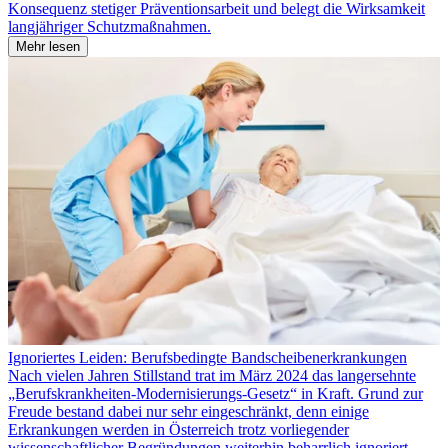
Konsequenz stetiger Präventionsarbeit und belegt die Wirksamkeit
langjähriger Schutzmaßnahmen.
Mehr lesen
Ignoriertes Leiden: Berufsbedingte Bandscheibenerkrankungen
Nach vielen Jahren Stillstand trat im März 2024 das langersehnte
„Berufskrankheiten-Modernisierungs-Gesetz“ in Kraft. Grund zur
Freude bestand dabei nur sehr eingeschränkt, denn einige
Erkrankungen werden in Österreich trotz vorliegender
wissenschaftlicher Begründungen weiterhin beharrlich ignoriert.