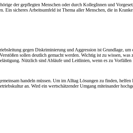
hörige der gepflegten Menschen oder durch KollegInnen und Vorgesetzte
en. Ein sicheres Arbeitsumfeld ist Thema aller Menschen, die in Kran
etriebsleitung gegen Diskriminierung und Aggression ist Grundlage, um
rstößen sollen deutlich gemacht werden. Wichtig ist zu wissen, was z
lästigung. Nützlich sind Abläufe und Leitlinien, wenn es zu Vorfäll
le gemeinsam handeln müssen. Um im Alltag Lösungen zu finden, helfen 
Betriebskultur an. Wird ein wertschätzender Umgang miteinander hochgeh