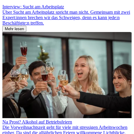
Interview: Sucht am Arbeitsplatz
Über Sucht am Arbeitsplatz spricht man nicht. Gemeinsam mit zwei
Expert:innen brechen wir das Schweigen, denn es kann jede:n
Beschäftigte:n treffen.
Mehr lesen
Na Prost? Alkohol auf Betriebsfeiern
Die Vorweihnachtszeit geht für viele mit stressigen Arbeitswochen
einher. Da sind die alljährlichen Feiern willkommene Lichtblicke.