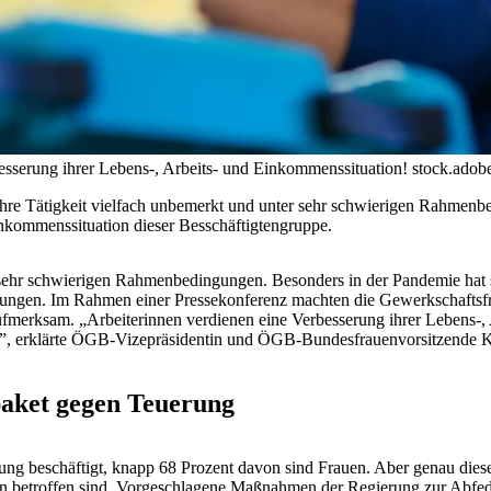
esserung ihrer Lebens-, Arbeits- und Einkommenssituation!
stock.adob
n ihre Tätigkeit vielfach unbemerkt und unter sehr schwierigen Rah
inkommenssituation dieser Besschäftigtengruppe.
r sehr schwierigen Rahmenbedingungen. Besonders in der Pandemie hat 
nnungen. Im Rahmen einer Pressekonferenz machten die Gewerkschaft
fmerksam. „Arbeiterinnen verdienen eine Verbesserung ihrer Lebens-,
rden”, erklärte ÖGB-Vizepräsidentin und ÖGB-Bundesfrauenvorsitzende
aket gegen Teuerung
gung beschäftigt, knapp 68 Prozent davon sind Frauen. Aber genau dies
 betroffen sind. Vorgeschlagene Maßnahmen der Regierung zur Abfede