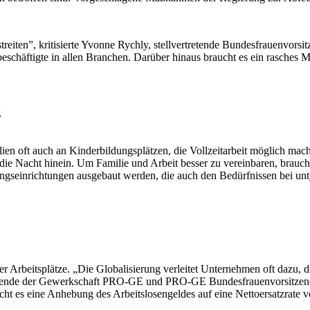
streiten”, kritisierte Yvonne Rychly, stellvertretende Bundesfrauenv
tbeschäftigte in allen Branchen. Darüber hinaus braucht es ein rasche
g
lien oft auch an Kinderbildungsplätzen, die Vollzeitarbeit möglich mac
n die Nacht hinein. Um Familie und Arbeit besser zu vereinbaren, brauc
ngseinrichtungen ausgebaut werden, die auch den Bedürfnissen bei unt
er Arbeitsplätze. „Die Globalisierung verleitet Unternehmen oft dazu, d
sitzende der Gewerkschaft PRO-GE und PRO-GE Bundesfrauenvorsitzende
ucht es eine Anhebung des Arbeitslosengeldes auf eine Nettoersatzrate 