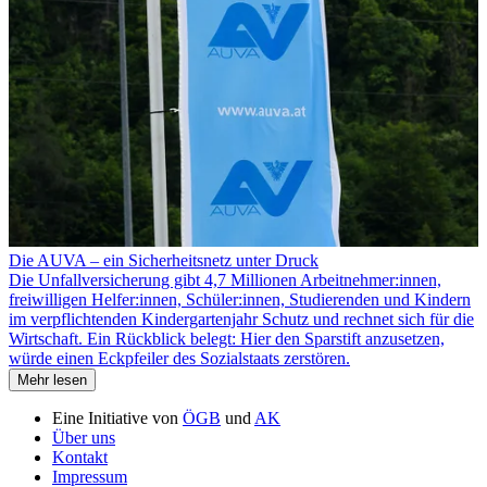
Die AUVA – ein Sicherheitsnetz unter Druck
Die Unfallversicherung gibt 4,7 Millionen Arbeitnehmer:innen,
freiwilligen Helfer:innen, Schüler:innen, Studierenden und Kindern
im verpflichtenden Kindergartenjahr Schutz und rechnet sich für die
Wirtschaft. Ein Rückblick belegt: Hier den Sparstift anzusetzen,
würde einen Eckpfeiler des Sozialstaats zerstören.
Mehr lesen
Eine Initiative von
ÖGB
und
AK
Über uns
Kontakt
Impressum