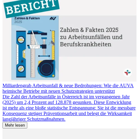
Milliardengrab Arbeitsunfall & neue Bedrohungen: Wie die AUVA
heimische Betriebe mit neuen Schutzstrategien unterstützt
Die Zahl der Arbeitsunfälle in Österreich ist im vergangenen Jahr
(2025) um 2,4 Prozent auf 128.878 gesunken. Diese Entwicklung
ist mehr als eine bloße statistische Entspannung: Sie ist die messbare
Konsequenz stetiger Präventionsarbeit und belegt die Wirksamkeit
langjähriger Schutzmaßnahmen.
Mehr lesen