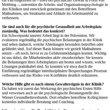
ein Fall eingetreten ist – etwa bei psychischer Gewalt in Form von
Mobbing –, unterstützt die Arbeits- und Organisationspsychologie in
den Kliniken und entwickelt gemeinsam mit den Betroffenen
Maßnahmen, um Strukturen und Abläufe im Arbeitsumfeld zu
verbessern.
Sie sind auch für die psychische Gesundheit am Arbeitsplatz
zuständig. Was bedeutet das konkret?
Ein Schwerpunkt unserer Arbeit liegt in der Prävention. Wir
evaluieren regelmäßig die psychischen Belastungen in der Klinik
und sehen dadurch, welche Abteilungen besonders betroffen oder
gefährdet sind. Auf dieser Basis können wir gezielt Maßnahmen
setzen – oft noch, bevor es zu Gefahrenmeldungen kommt. Wichtig
ist uns dabei, die Mitarbeitenden aktiv einzubeziehen: Sie kennen
die Belastungen ihres Arbeitsplatzes am besten und wissen, welche
Lösungen praktikabel sind. So konnten wir etwa durch die
Einführung regelmäßiger interdisziplinärer Besprechungen Prozesse
verbessern und das Risiko von Konflikten deutlich reduzieren.
Welche Hilfe gibt es nach einem Gewaltereignis in der Klinik?
Da haben wir zuerst das Werkzeug der psychischen Ersten Hilfe
und verweisen auch an die psychologische Beratungsstelle des
Wiener Gesundheitsverbunds. Dort erhalten betroffene Kolleg:innen
kostenlos individuelle Beratung und Coaching.