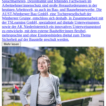
Sprachbarrieren, Dezentralität und fehlendes Fachwissen im
Arbeitnehmer:innenschutz sind große Herausforderungen in der
heutigen Arbeitswelt, so auch im Bau- und Baunebengewerbe. Die
AUST-Wimberger Bau GmbH, eine Tochtergesellschaft der
Wimberger Gruppe, entschloss sich deshalb, in Zusammenarbeit mit
der TSLearning GmbH, spezialisiert auf digitale Unterweisungen,
sowie der AK Niederösterreich ein innovatives Unterweisungstool
zu entwickeln, mit dem externe Bauhelfer:innen flexibel,
mehrsprachig und ohne Einstiegshürden digital zum Thema
Sicherheit auf der Baustelle geschult werden.
Mehr lesen