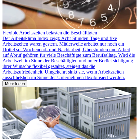
Flexible Arbeitszeiten belasten die Beschäftigten
Der Arbeits­klima Index zeigt: Acht-Stunden-Tage und fixe
Arbeitszeiten waren gestern. Mittlerweile arbeitet nur noch ein
Drittel so. Wochenend- und Nachtarbeit, Überstunden und Arbeit
auf Abruf gehören für viele Beschäftigte zum Berufsalltag. Wird die
Arbeitszeit im Sinne der Beschäftigten und unter Berücksichtigung
ihrer Wünsche flexibel gestaltet, steigert das die
Arbeitszufriedenheit. Umgekehrt sinkt sie, wenn Arbeitszeiten
ausschließlich im Sinne der Unternehmen flexibilisiert werden.
Mehr lesen