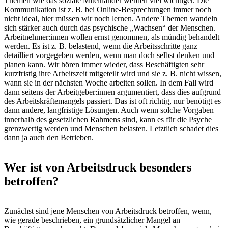
Themen wie das soziale Miteinander werden viel wichtiger. Die
Kommunikation ist z. B. bei Online-Besprechungen immer noch
nicht ideal, hier müssen wir noch lernen. Andere Themen wandeln
sich stärker auch durch das psychische „Wachsen“ der Menschen.
Arbeitnehmer:innen wollen ernst genommen, als mündig behandelt
werden. Es ist z. B. belastend, wenn die Arbeitsschritte ganz
detailliert vorgegeben werden, wenn man doch selbst denken und
planen kann. Wir hören immer wieder, dass Beschäftigten sehr
kurzfristig ihre Arbeitszeit mitgeteilt wird und sie z. B. nicht wissen,
wann sie in der nächsten Woche arbeiten sollen. In dem Fall wird
dann seitens der Arbeitgeber:innen argumentiert, dass dies aufgrund
des Arbeitskräftemangels passiert. Das ist oft richtig, nur benötigt es
dann andere, langfristige Lösungen. Auch wenn solche Vorgaben
innerhalb des gesetzlichen Rahmens sind, kann es für die Psyche
grenzwertig werden und Menschen belasten. Letztlich schadet dies
dann ja auch den Betrieben.
Wer ist von Arbeitsdruck besonders
betroffen?
Zunächst sind jene Menschen von Arbeitsdruck betroffen, wenn,
wie gerade beschrieben, ein grundsätzlicher Mangel an