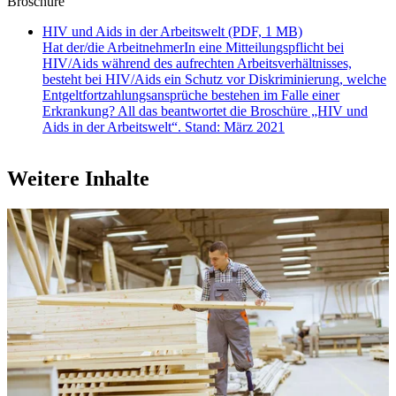
Broschüre
HIV und Aids in der Arbeitswelt (PDF, 1 MB)
Hat der/die ArbeitnehmerIn eine Mitteilungspflicht bei
HIV/Aids während des aufrechten Arbeitsverhältnisses,
besteht bei HIV/Aids ein Schutz vor Diskriminierung, welche
Entgeltfortzahlungsansprüche bestehen im Falle einer
Erkrankung? All das beantwortet die Broschüre „HIV und
Aids in der Arbeitswelt“. Stand: März 2021
Weitere Inhalte