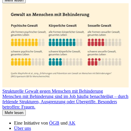
Mehr lesen
Strukturelle Gewalt gegen Menschen mit Behinderung
Menschen mit Behinderung sind im Job häufig benachteiligt – durch
fehlende Strukturen, Ausgrenzung oder Übergriffe. Besonders
betroffen: Frauen.
Mehr lesen
Eine Initiative von
ÖGB
und
AK
Über uns