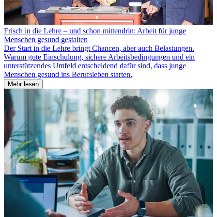
Frisch in die Lehre – und schon mittendrin: Arbeit für junge
Menschen gesund gestalten
Der Start in die Lehre bringt Chancen, aber auch Belastungen.
Warum gute Einschulung, sichere Arbeitsbedingungen und ein
unterstützendes Umfeld entscheidend dafür sind, dass junge
Menschen gesund ins Berufsleben starten.
Mehr lesen