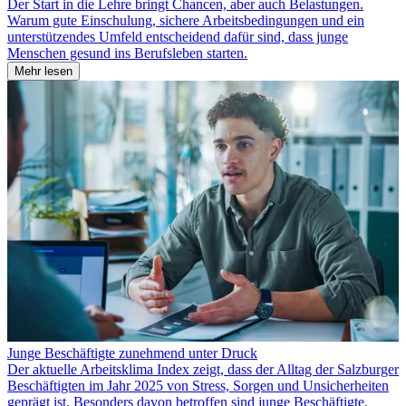
Der Start in die Lehre bringt Chancen, aber auch Belastungen.
Warum gute Einschulung, sichere Arbeitsbedingungen und ein
unterstützendes Umfeld entscheidend dafür sind, dass junge
Menschen gesund ins Berufsleben starten.
Mehr lesen
Junge Beschäftigte zunehmend unter Druck
Der aktuelle Arbeitsklima Index zeigt, dass der Alltag der Salzburger
Beschäftigten im Jahr 2025 von Stress, Sorgen und Unsicherheiten
geprägt ist. Besonders davon betroffen sind junge Beschäftigte.